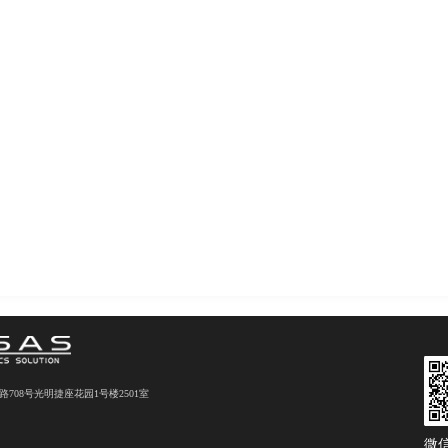
08号光明捷座花园1号楼2501室
微