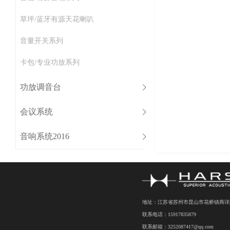
草坪/蓝牙有源天花喇叭
音量开关系列
卡包/专业功放系列
功放调音台
会议系统
音响系统2016
地址：江苏省苏州市昆山市花桥镇商详路7
联系电话：15917835879
联系邮箱：3252087417@qq.com