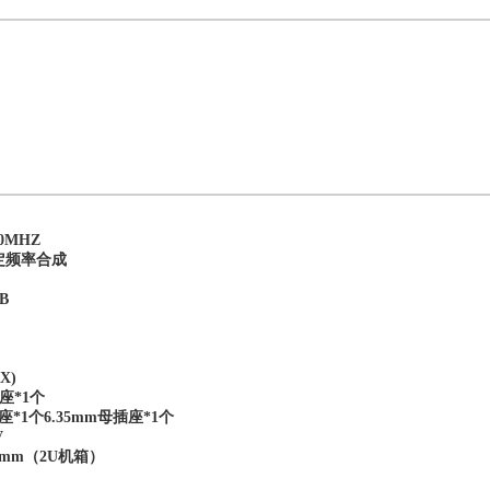
0MHZ
定频率合成
B
X)
座*1个
*1个6.35mm母插座*1个
V
84mm（2U机箱）