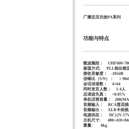
广播定压功放PA系列
功能与特点
载波频段： UHF600-70
振荡方式: PLL相位锁
接收灵敏度： -105dB
信噪比（S/N）： ﹥90d
会话信道数： 4×64
同时发言人数： 1-4人
总谐波失真： <0.05%
单机话筒容量： 200(MA
音频输入： RCA莲花插
音频输出： XLR卡侬插座
电源供应： DC12V-17
主机尺寸: 480×410×
重量: 8kg