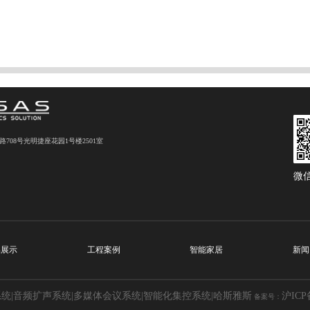
08号光明捷座花园1号楼2501室
微
品展示
工程案例
智能家居
新闻
系统|音频扩声系统|多媒体会议系统|智能化集控系统|哈斯雅斯
沪ICP备
备案号：