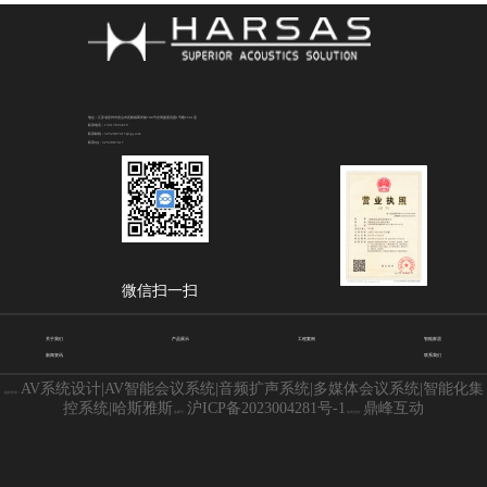
地址：江苏省苏州市昆山市花桥镇商详路708号光明捷座花园1号楼2501室
联系电话：15917835879
联系邮箱：3252087417@qq.com
联系QQ：3252087417
微信扫一扫
关于我们
产品展示
工程案例
智能家居
新闻资讯
联系我们
AV系统设计|AV智能会议系统|音频扩声系统|多媒体会议系统|智能化集
版权所有：
控系统|哈斯雅斯
沪ICP备2023004281号-1
鼎峰互动
备案号：
技术支持：