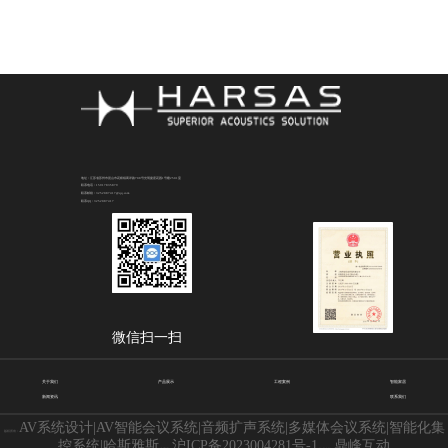
地址：江苏省苏州市昆山市花桥镇商详路708号光明捷座花园1号楼2501室
联系电话：15917835879
联系邮箱：3252087417@qq.com
联系QQ：3252087417
微信扫一扫
关于我们
产品展示
工程案例
智能家居
新闻资讯
联系我们
AV系统设计|AV智能会议系统|音频扩声系统|多媒体会议系统|智能化集
版权所有：
控系统|哈斯雅斯
沪ICP备2023004281号-1
鼎峰互动